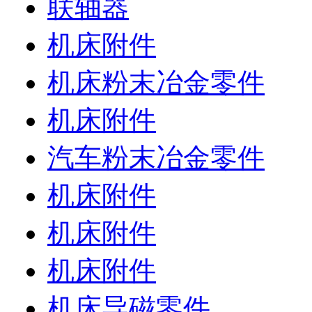
联轴器
机床附件
机床粉末冶金零件
机床附件
汽车粉末冶金零件
机床附件
机床附件
机床附件
机床导磁零件