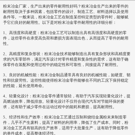
粉末冶金厂家，生产出来的零件耐用性好吗？粉末冶金生产出来的零件的
耐用性取决于多种因素，包括零件的设计、制造工艺、材料选择以及使用
条件等。一般来说，粉末冶金工艺在制造某些特定类型的零件时，能够赋
予它们良好的耐用性。以下是对粉末冶金零件耐用性的详细分析：
1、高强度和高硬度：粉末冶金工艺可以制造出具有高强度和高硬度的零
件，这些零件在承受高负荷和磨损方面表现出色，从而提高了零件的耐用
性。
2、高精度和复杂形状：粉末冶金技术能够制造出具有复杂形状和高精度要
求的汽车零部件，满足汽车设计对零件精度和复杂性的需求，这有助于确
保零件在装配和使用过程中的稳定性和可靠性，间接提高了耐用性。
3、良好的机械性能：粉末冶金制品通常具有良好的机械性能，如硬度、韧
性和抗疲劳性。这些性能使得粉末冶金零件能够在不同的工况下保持稳定
的性能，延长使用寿命。
4、轻量化设计：粉末冶金零件通常较轻，有助于汽车实现轻量化设计，提
高燃油效率，降低排放。轻量化设计不仅符合现代汽车对节能环保的要
求，还有助于减少零件在运动过程中的能耗和磨损，提高耐用性。
5、经济性和生产效率：粉末冶金工艺通过压制和烧结金属粉末来制造零
件，几乎不产生废料，提高了材料的利用率，降低了生产成本。同时，粉
末冶金工艺具有较高的生产效率，适用于大批量生产，这有助于降低零件
的单件成本，提高整体经济性。