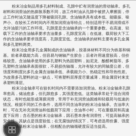
粉末冶金制品用多孔材料制成、孔隙中贮有润滑油的滑动轴承。多孔
材料和润滑油的热膨胀系数不同，故工作时油从孔隙中被挤入摩擦面，停
止工作时油又随温度下降被吸回孔隙。含油轴承具有成本低、能吸振、噪
声小、在较长工作时间内不用加润滑油等特点，特别适用于不易润滑或不
允许油脏污的工作环境。孔隙度是含油轴承的一个重要参数。在高速、轻
载下工作的含油轴承要求含油量多，孔隙度宜高；在低速、载荷较大下工
作的含油轴承要求强度高，孔隙度宜低。含油轴承的材料主要有多孔金属
和多孔塑料两类。
粉末冶金用多孔金属制成的含油轴承，按基体材料不同分为铁基和铜
基。前者承载能力高，但容易与钢轴产生胶合；后者许用速度较高，但价
格较贵。含油轴承使用的多孔塑料为热固塑料，如尼龙、酚醛树脂等。多
孔塑料含油轴承表面很软，不易损伤轴颈，允许有较大的同轴度公差，但
强度和刚度比多孔金属含油轴承低、承载能力小、热稳定性和导热性差。
为改善多孔塑料的这一缺点，可将塑料层厚度尽量减薄，用金属背衬来支
承塑料薄层。
粉末冶金轴承可在较长时间内不需要添加润滑油。粉末冶金轴承孔隙
率愈高，储油愈多，但孔隙愈多，其强度愈低。这类轴承常处于混合润滑
状态，有时也能形成薄膜润滑，常用于补充润滑油困难和轻载荷与低速的
情况。根据不同的工作条件，选用不同含油率的粉末冶金轴承。含油率大
时，可在无补充润滑油和低载荷下应用；含油率小时，可在重载荷和高速
度下应用；含石墨的粉末冶金轴承，因石墨本身有润滑性，可提高轴承的
安全性，其缺点是强度较低；在无腐蚀的情况下，可考虑选用价廉、强度
较高的铁基粉末冶金轴承，但相配合的轴颈硬度应适当提高。