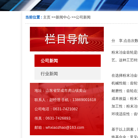
当前位置 :
主页
>>
新闻中心
>>
公司新闻
分 享:
点击次
粉末冶金齿轮是
艺。这种工艺特
公司新闻
行业新闻
在选择粉末冶金
机械性能：齿轮
地址：山东省荣成市虎山镇黄山
耐磨性：齿轮在
成本效益：粉末
联系人：赵经理 手机：13869001618
加工性：粉末冶
公司电话：0631-7421082
环境适应性：齿
传真：0631-7426893
邮箱：whxiaozhao@163.com
基于以上因素，
铁基合金：常见