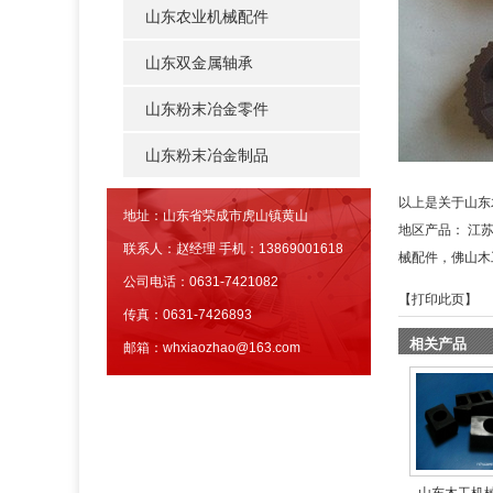
山东农业机械配件
山东双金属轴承
山东粉末冶金零件
山东粉末冶金制品
以上是关于山东
地址：山东省荣成市虎山镇黄山
地区产品：
江
联系人：赵经理 手机：13869001618
械配件
，
佛山木
公司电话：0631-7421082
【
打印此页
】 
传真：0631-7426893
相关产品
邮箱：whxiaozhao@163.com