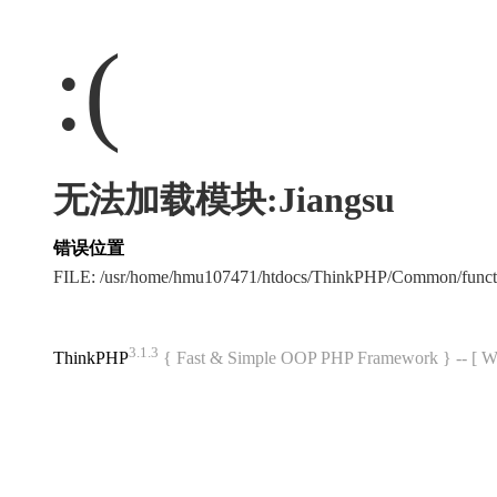
:(
无法加载模块:Jiangsu
错误位置
FILE: /usr/home/hmu107471/htdocs/ThinkPHP/Common/func
3.1.3
ThinkPHP
{ Fast & Simple OOP PHP Framework } -- 