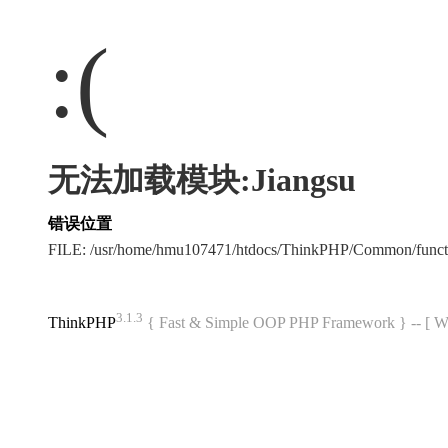
:(
无法加载模块:Jiangsu
错误位置
FILE: /usr/home/hmu107471/htdocs/ThinkPHP/Common/func
3.1.3
ThinkPHP
{ Fast & Simple OOP PHP Framework } -- 