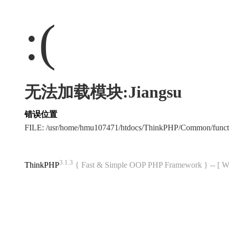
:(
无法加载模块:Jiangsu
错误位置
FILE: /usr/home/hmu107471/htdocs/ThinkPHP/Common/func
3.1.3
ThinkPHP
{ Fast & Simple OOP PHP Framework } -- 