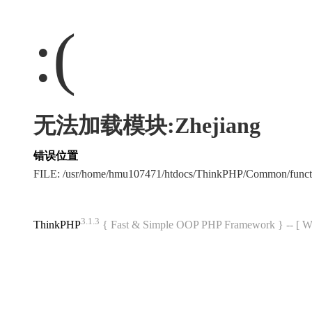
:(
无法加载模块:Zhejiang
错误位置
FILE: /usr/home/hmu107471/htdocs/ThinkPHP/Common/func
3.1.3
ThinkPHP
{ Fast & Simple OOP PHP Framework } -- 