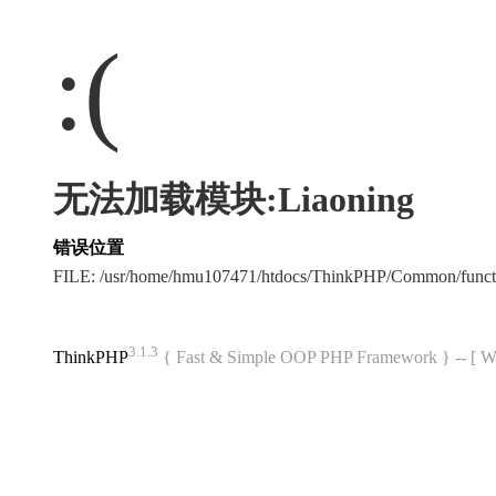
:(
无法加载模块:Liaoning
错误位置
FILE: /usr/home/hmu107471/htdocs/ThinkPHP/Common/func
3.1.3
ThinkPHP
{ Fast & Simple OOP PHP Framework } -- 