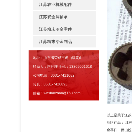
江苏农业机械配件
江苏双金属轴承
江苏粉末冶金零件
江苏粉末冶金制品
地址：山东省荣成市虎山镇黄山
联系人：赵经理 手机：13869001618
公司电话：0631-7421082
传真：0631-7426893
邮箱：whxiaozhao@163.com
以上是关于江苏
地区产品：
江
金零件
，
佛山粉