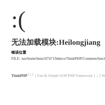
:(
无法加载模块:Heilongjiang
错误位置
FILE: /usr/home/hmu107471/htdocs/ThinkPHP/Common/func
3.1.3
ThinkPHP
{ Fast & Simple OOP PHP Framework } -- 