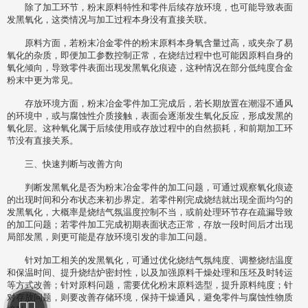
除了加工环节，粉末原料特性和零件后续存放环境，也可能导致表面
发黑氧化，这类情况与加工过程本身没有直接关联。
原料方面，若粉末冶金零件的粉末原料本身氧含量过高，或夹杂了易
氧化的杂质，即便加工参数控制正常，在烧结过程中也可能因原料自身的
氧化倾向，导致零件表面出现发黑氧化痕迹，这种情况在部分低纯度合金
粉末中更为常见。
存放环境方面，粉末冶金零件加工完成后，若长期放置在潮湿不通风
的环境中，或与腐蚀性介质接触，表面会逐渐发生氧化反应，形成发黑的
氧化层。这种氧化属于后续使用或存放过程中的自然损耗，和前期加工环
节没有直接关系。
三、快速判断与改善方向
判断发黑氧化是否为粉末冶金零件的加工问题，可通过观察氧化痕迹
的出现时间和分布状态来初步界定。若零件刚完成烧结就出现全面均匀的
发黑氧化，大概率是烧结气氛温度控制不当，或前处理环节存在疏漏导致
的加工问题；若零件加工完成初期表面状态正常，存放一段时间后才出现
局部发黑，则更可能是存放环境引发的非加工问题。
针对加工相关的发黑氧化，可通过优化烧结气氛纯度、调整烧结温度
和保温时间、提升烧结炉密封性，以及加强原料干燥处理和压坯及时转运
等方式改善；针对原料问题，需要优化粉末原料选型，提升原料纯度；针
对存放问题，则要改善存储环境，保持干燥通风，避免零件与腐蚀性物质