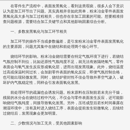
在零件生产流程中，表面发黑氧化，看到这类瑕疵，很多人会下意识
认为是加工环节出了问题。其实真相并非如此简单，粉末冶金零件表面发
黑氧化虽大多与加工过程相关，但也存在非加工因素的可能。想要精准排
查问题根源，需要结合加工关键节点和其他影响因素综合分析。
一、多数发黑氧化与加工环节相关
加工环节的操作不当或参数偏差，是引发粉末冶金零件表面发黑氧化
的主要原因，问题尤其集中在烧结和前处理两个核心环节。
烧结环节的影响。粉末冶金烧结需要在特定气氛环境下进行，若烧结
气氛控制不到位，比如还原性气氛纯度不足，就无法有效隔绝氧气，零件
表面会与氧气发生反应形成氧化层，进而出现发黑现象。此外，烧结温度
过高或保温时间过长，会加剧零件表面的氧化反应，即便气氛控制合格，
也可能出现轻微发黑。同时，烧结炉密封性不佳会导致外界空气渗入，破
坏炉内气氛稳定性，同样会引发表面氧化发黑。
前处理环节的疏漏也会诱发问题。粉末原料在压制前若未充分干燥，
残留的水分会在烧结过程中汽化，不仅会与零件表面发生反应，还可能影
响烧结气氛纯度，间接导致氧化发黑。另外，压坯成型后若长时间暴露在
潮湿环境中，没有及时进入烧结工序，表面会提前发生轻微氧化，后续经
过烧结后，发黑现象会更加明显。
二、少数情况与加工无关，受其他因素影响