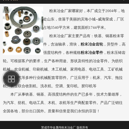
粉末冶金厂家哪家好，本厂成立于2004年，地
处山东，坐落于美丽的滨海小城--威海荣成，
厂区
占地3540平方米，建筑面积1744平米
。
粉末冶金厂家主要产品有：铁基、铜基粉末零
件，含油轴承，滑块，
粉末冶金齿轮
，异型件，高
强度结构件，各种规格
粉末冶金零件
，粉末压铸齿
轮。可根据客户的要求，生产各种用途、形状及特性的冶金零件。为纺织
机械、农业机械、印刷机械、木工机械、家用电器、电动工具、工矿机械
和各种电气等多种行业机械配套零部件。广泛应用于：机床、汽车、拖拉
机、农业联合收割机、洗衣机、空调、复印机、胶印机等
本厂从事铁基、铜基、高强度结构件的生产已多年，技术力量雄厚，
为汽车、纺机、电动工具、木机、农机等生产商配套零件。产品广泛销往
全国各地，部分出口国外。质量和信誉是我们永恒的宗旨！
荣成市华金属伟粉末冶金厂 版权所有